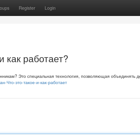
oups
Register
Login
 и как работает?
венникам? Это специальная технология, позволяющая объединять д
кан-Что-это-такое-и-как-работает