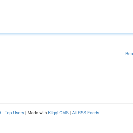
Rep
d
|
Top Users
| Made with
Kliqqi CMS
|
All RSS Feeds