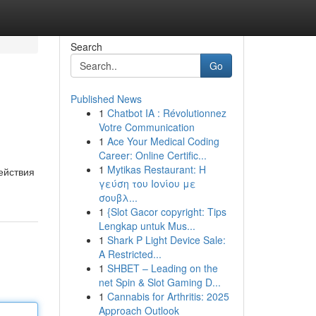
Search
Go
Published News
1
Chatbot IA : Révolutionnez
Votre Communication
1
Ace Your Medical Coding
Career: Online Certific...
1
Mytikas Restaurant: Η
ействия
γεύση του Ιονίου με
σουβλ...
1
{Slot Gacor copyright: Tips
Lengkap untuk Mus...
1
Shark P Light Device Sale:
A Restricted...
1
SHBET – Leading on the
net Spin & Slot Gaming D...
1
Cannabis for Arthritis: 2025
Approach Outlook