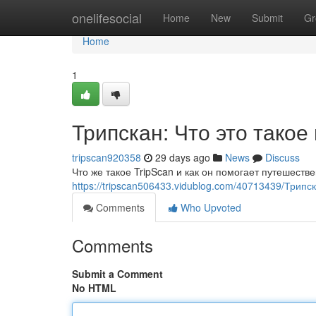
Home
onelifesocial
Home
New
Submit
Gr
Home
1
Трипскан: Что это такое
tripscan920358
29 days ago
News
Discuss
Что же такое TripScan и как он помогает путешест
https://tripscan506433.vidublog.com/40713439/Трипс
Comments
Who Upvoted
Comments
Submit a Comment
No HTML