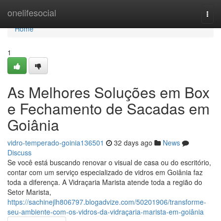
Home
onelifesocial
Togg
navi
Home
1
As Melhores Soluções em Box
e Fechamento de Sacadas em
Goiânia
vidro-temperado-goinia136501
32 days ago
News
Discuss
Se você está buscando renovar o visual de casa ou do escritório,
contar com um serviço especializado de vidros em Goiânia faz
toda a diferença. A Vidraçaria Marista atende toda a região do
Setor Marista,
https://sachinejlh806797.blogadvize.com/50201906/transforme-
seu-ambiente-com-os-vidros-da-vidraçaria-marista-em-goiânia