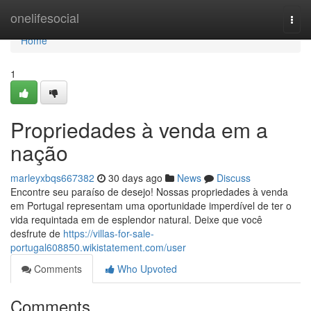
Home
onelifesocial
Togg
navi
Home
1
Propriedades à venda em a
nação
marleyxbqs667382
30 days ago
News
Discuss
Encontre seu paraíso de desejo! Nossas propriedades à venda
em Portugal representam uma oportunidade imperdível de ter o
vida requintada em de esplendor natural. Deixe que você
desfrute de
https://villas-for-sale-
portugal608850.wikistatement.com/user
Comments
Who Upvoted
Comments