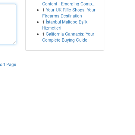
Content : Emerging Comp...
1
Your UK Rifle Shops: Your
Firearms Destination
1
İstanbul Maltepe Eşlik
Hizmetleri
1
California Cannabis: Your
Complete Buying Guide
ort Page