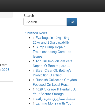
Search
Go
Published News
1
Eva bags in 10kg 15kg
s
20kg and 25kg capability ...
1
Sump Pump Repair:
Troubleshooting Common
Issues
1
Adquirir Imóveis em esta
i mới
Nação: O Roteiro para ...
2-2026
1
Steer Clear Of: Betting's
Prohibition Clarified
1
Rubbish Collection Croydon
Focused On Local Res...
1
402K Storage & Rental LLC:
Your Secure Storage ...
1
تسجيل سمارترز: تجربة رائعة
1
Earning Money with Your