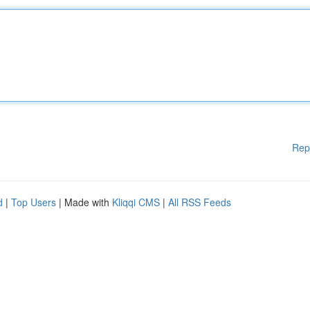
Rep
d
|
Top Users
| Made with
Kliqqi CMS
|
All RSS Feeds