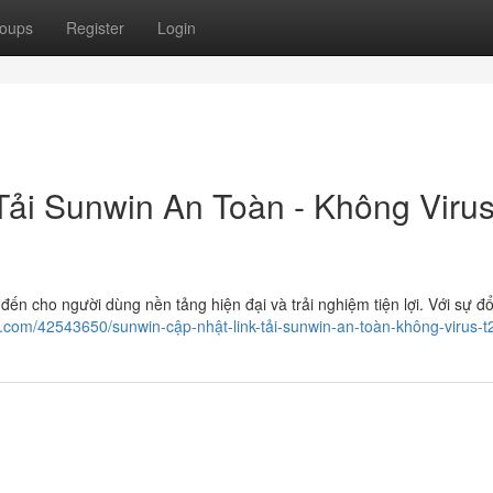
oups
Register
Login
Tải Sunwin An Toàn - Không Viru
 đến cho người dùng nền tảng hiện đại và trải nghiệm tiện lợi. Với sự đổ
.com/42543650/sunwin-cập-nhật-link-tải-sunwin-an-toàn-không-virus-t