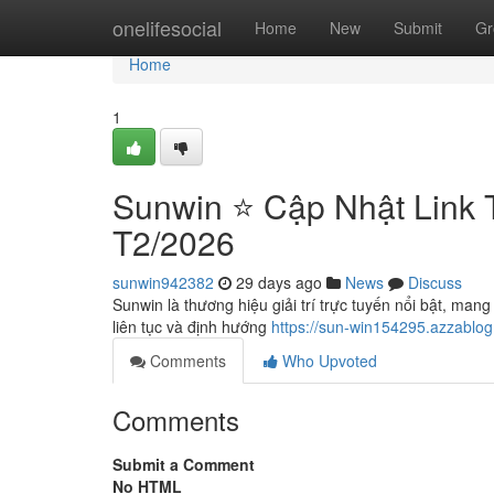
Home
onelifesocial
Home
New
Submit
Gr
Home
1
Sunwin ⭐️ Cập Nhật Link 
T2/2026
sunwin942382
29 days ago
News
Discuss
Sunwin là thương hiệu giải trí trực tuyến nổi bật, mang
liên tục và định hướng
https://sun-win154295.azzablog
Comments
Who Upvoted
Comments
Submit a Comment
No HTML