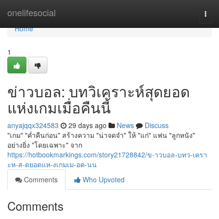
Home
onelifesocial
Togg
navi
Home
1
ข่าวบอล: บทวิเคราะห์สุดยอด
แห่งเกมเมื่อคืนนี้
anyajqqx324583
29 days ago
News
Discuss
"เกม" "ค่ำคืนก่อน" สร้างความ "น่าจดจำ" ให้ "แก่" แฟน "ลูกหนัง"
อย่างยิ่ง "โดยเฉพาะ" จาก
https://hotbookmarkings.com/story21728842/ข-าวบอล-บทว-เครา
ะห-ส-ดยอดแห-งเกมเม-อค-นน
Comments
Who Upvoted
Comments