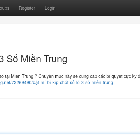
oups
Register
Login
 3 Số Miền Trung
số tại Miền Trung ? Chuyên mục này sẽ cung cấp các bí quyết cực kỳ 
og.net/73269490/bật-mí-bí-kíp-chốt-số-lô-3-số-miền-trung