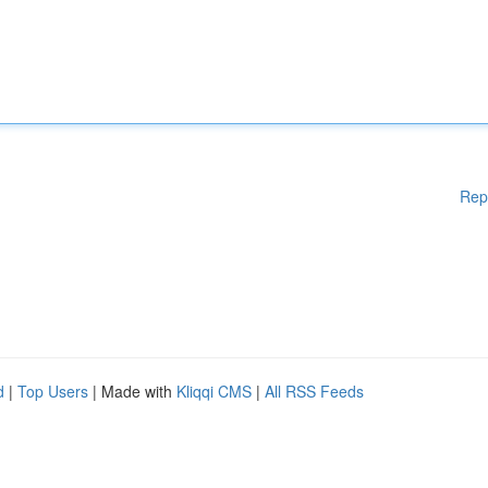
Rep
d
|
Top Users
| Made with
Kliqqi CMS
|
All RSS Feeds