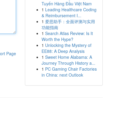
Tuyến Hàng Đầu Việt Nam
1
Leading Healthcare Coding
& Reimbursement I...
1
爱思助手：全面评测与实用
功能指南
1
Search Atlas Review: Is It
Worth the Hype?
1
Unlocking the Mystery of
EE88: A Deep Analysis
ort Page
1
Sweet Home Alabama: A
Journey Through History a...
1
PC Gaming Chair Factories
in China: next Outlook