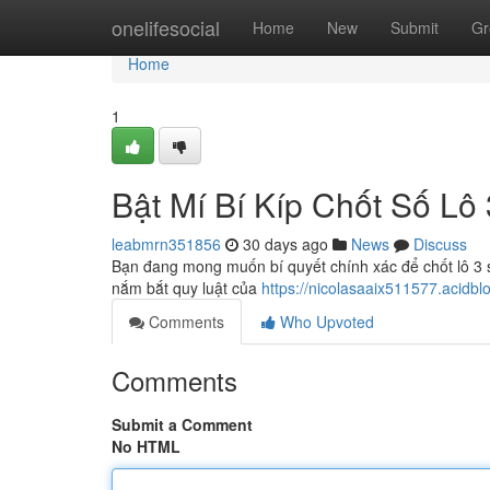
Home
onelifesocial
Home
New
Submit
Gr
Home
1
Bật Mí Bí Kíp Chốt Số Lô
leabmrn351856
30 days ago
News
Discuss
Bạn đang mong muốn bí quyết chính xác để chốt lô 3 
nắm bắt quy luật của
https://nicolasaaix511577.acidbl
Comments
Who Upvoted
Comments
Submit a Comment
No HTML