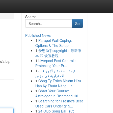
Search
Go
Published News
1
Parapet Wall Coping:
Options & The Setup ...
1
爱思助手copyright：最新版
本 和 设置教程
1
Liverpool Pest Control :
đưa bạn
Protecting Your Pr...
1
قيمة السلامة و الإجراءات
الاحترازية في مؤس...
1
Công Ty Trách Nhiệm Hữu
Hạn Kỹ Thuật Năng Lư...
1
Chart Your Course:
Astrologer in Richmond Hil...
1
Searching for Fresno's Best
Used Cars Under $15...
1
24 Club Sòng Bài Trực