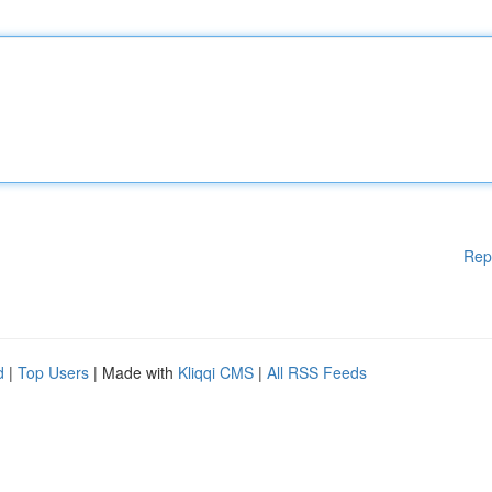
Rep
d
|
Top Users
| Made with
Kliqqi CMS
|
All RSS Feeds