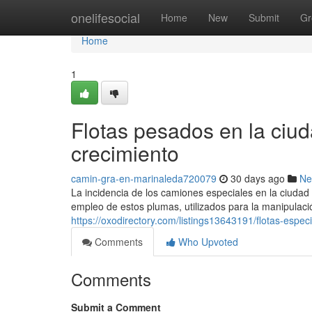
Home
onelifesocial
Home
New
Submit
Gr
Home
1
Flotas pesados en la ciud
crecimiento
camin-gra-en-marinaleda720079
30 days ago
Ne
La incidencia de los camiones especiales en la ciudad 
empleo de estos plumas, utilizados para la manipulac
https://oxodirectory.com/listings13643191/flotas-espec
Comments
Who Upvoted
Comments
Submit a Comment