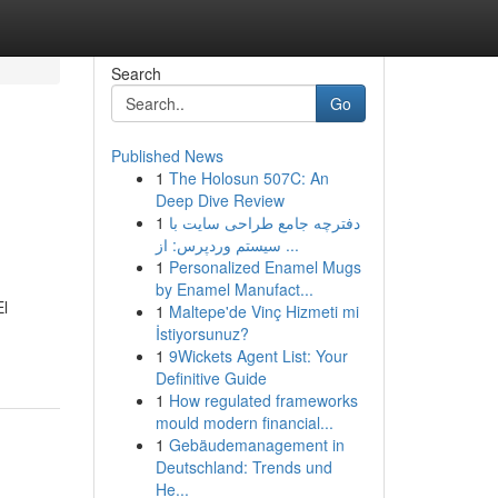
Search
Go
Published News
1
The Holosun 507C: An
Deep Dive Review
1
دفترچه جامع طراحی سایت با
سیستم وردپرس: از ...
1
Personalized Enamel Mugs
by Enamel Manufact...
El
1
Maltepe'de Vinç Hizmeti mi
İstiyorsunuz?
1
9Wickets Agent List: Your
Definitive Guide
1
How regulated frameworks
mould modern financial...
1
Gebäudemanagement in
Deutschland: Trends und
He...