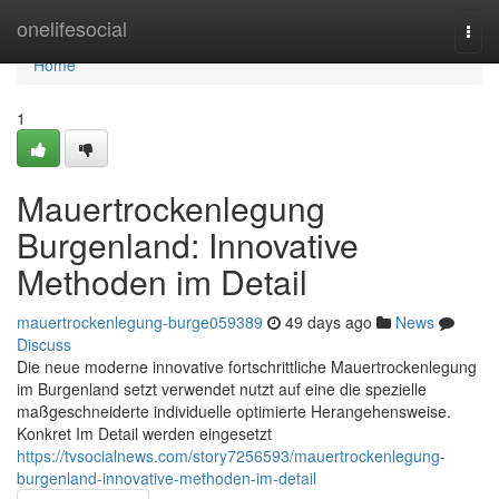
Home
onelifesocial
Togg
navi
Home
1
Mauertrockenlegung
Burgenland: Innovative
Methoden im Detail
mauertrockenlegung-burge059389
49 days ago
News
Discuss
Die neue moderne innovative fortschrittliche Mauertrockenlegung
im Burgenland setzt verwendet nutzt auf eine die spezielle
maßgeschneiderte individuelle optimierte Herangehensweise.
Konkret Im Detail werden eingesetzt
https://tvsocialnews.com/story7256593/mauertrockenlegung-
burgenland-innovative-methoden-im-detail