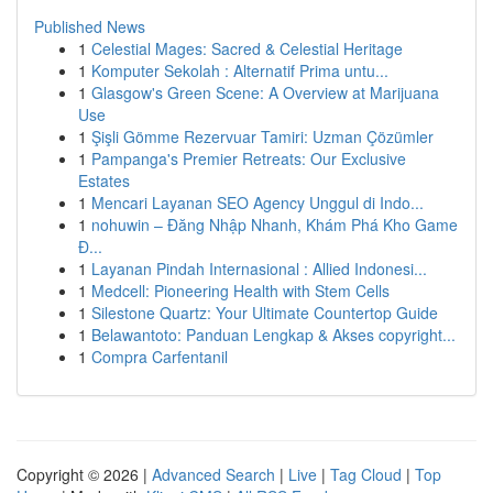
Published News
1
Celestial Mages: Sacred & Celestial Heritage
1
Komputer Sekolah : Alternatif Prima untu...
1
Glasgow's Green Scene: A Overview at Marijuana
Use
1
Şişli Gömme Rezervuar Tamiri: Uzman Çözümler
1
Pampanga's Premier Retreats: Our Exclusive
Estates
1
Mencari Layanan SEO Agency Unggul di Indo...
1
nohuwin – Đăng Nhập Nhanh, Khám Phá Kho Game
Đ...
1
Layanan Pindah Internasional : Allied Indonesi...
1
Medcell: Pioneering Health with Stem Cells
1
Silestone Quartz: Your Ultimate Countertop Guide
1
Belawantoto: Panduan Lengkap & Akses copyright...
1
Compra Carfentanil
Copyright © 2026 |
Advanced Search
|
Live
|
Tag Cloud
|
Top