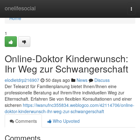
Home
onelifesocial
Togg
navi
Home
1
Online-Doktor Kinderwunsch:
Ihr Weg zur Schwangerschaft
elodietdrp216907
50 days ago
News
Discuss
Der Telearzt für Familienplanung bietet Ihnen/Ihnen eine
professionelle Beratung auf Ihrem/Ihre individuellen Weg zur
Elternschaft. Erfahren Sie von flexiblen Konsultationen und einer
sicheren
https://iwanufnc355834.weblogco.com/42114706/online-
doktor-kinderwunsch-ihr-weg-zur-schwangerschaft
Comments
Who Upvoted
Comments