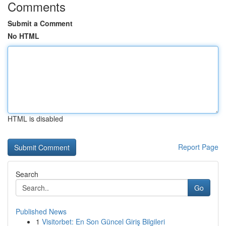
Comments
Submit a Comment
No HTML
HTML is disabled
Report Page
Search
Go
Published News
1
Visitorbet: En Son Güncel Giriş Bilgileri