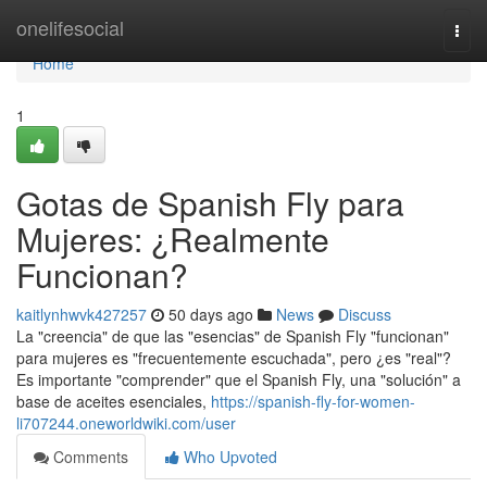
Home
onelifesocial
Togg
navi
Home
1
Gotas de Spanish Fly para
Mujeres: ¿Realmente
Funcionan?
kaitlynhwvk427257
50 days ago
News
Discuss
La "creencia" de que las "esencias" de Spanish Fly "funcionan"
para mujeres es "frecuentemente escuchada", pero ¿es "real"?
Es importante "comprender" que el Spanish Fly, una "solución" a
base de aceites esenciales,
https://spanish-fly-for-women-
li707244.oneworldwiki.com/user
Comments
Who Upvoted