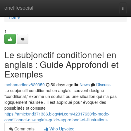
Home
onelifesocial
Togg
navi
Home
1
Le subjonctif conditionnel en
anglais : Guide Approfondi et
Exemples
mohamadlodv829359
50 days ago
News
Discuss
Le subjonctif conditionnel en anglais, souvent désigné
“conditional,” exprime un souhait ou une situation qui n'a pas
logiquement réalisée . Il est appliqué pour évoquer des
possibilités et consiste
https://amietxnd371386.blogvivi.com/42317630/le-mode-
conditionnel-en-anglais-guide-approfondi-et-illustrations
Comments
Who Upvoted