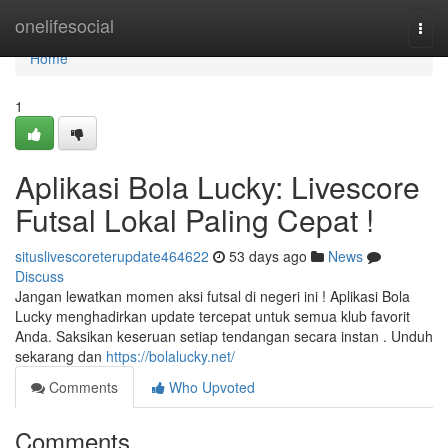
Home
onelifesocial
Togg
navi
Home
1
Aplikasi Bola Lucky: Livescore
Futsal Lokal Paling Cepat !
situslivescoreterupdate464622
53 days ago
News
Discuss
Jangan lewatkan momen aksi futsal di negeri ini ! Aplikasi Bola
Lucky menghadirkan update tercepat untuk semua klub favorit
Anda. Saksikan keseruan setiap tendangan secara instan . Unduh
sekarang dan
https://bolalucky.net/
Comments
Who Upvoted
Comments