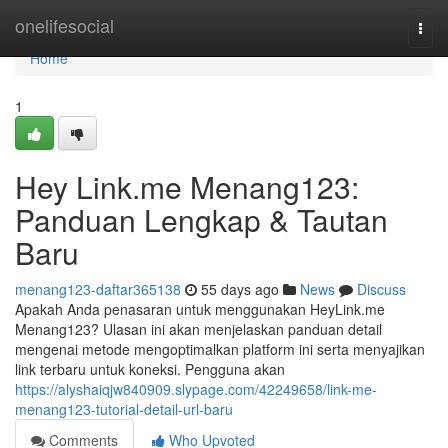
Home
onelifesocial
Togg
navi
Home
1
Hey Link.me Menang123:
Panduan Lengkap & Tautan
Baru
menang123-daftar365138
55 days ago
News
Discuss
Apakah Anda penasaran untuk menggunakan HeyLink.me
Menang123? Ulasan ini akan menjelaskan panduan detail
mengenai metode mengoptimalkan platform ini serta menyajikan
link terbaru untuk koneksi. Pengguna akan
https://alyshaiqjw840909.slypage.com/42249658/link-me-
menang123-tutorial-detail-url-baru
Comments
Who Upvoted