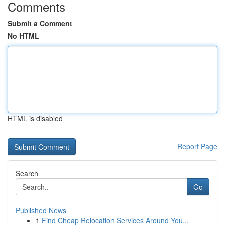
Comments
Submit a Comment
No HTML
HTML is disabled
Report Page
Search
Go
Published News
1
Find Cheap Relocation Services Around You...