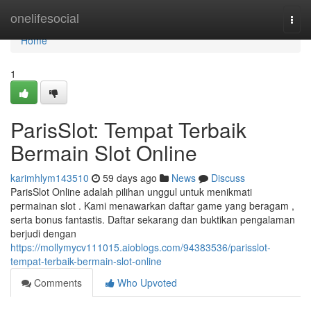
Home
onelifesocial
Togg
navi
Home
1
ParisSlot: Tempat Terbaik
Bermain Slot Online
karimhlym143510
59 days ago
News
Discuss
ParisSlot Online adalah pilihan unggul untuk menikmati
permainan slot . Kami menawarkan daftar game yang beragam ,
serta bonus fantastis. Daftar sekarang dan buktikan pengalaman
berjudi dengan
https://mollymycv111015.aioblogs.com/94383536/parisslot-
tempat-terbaik-bermain-slot-online
Comments
Who Upvoted