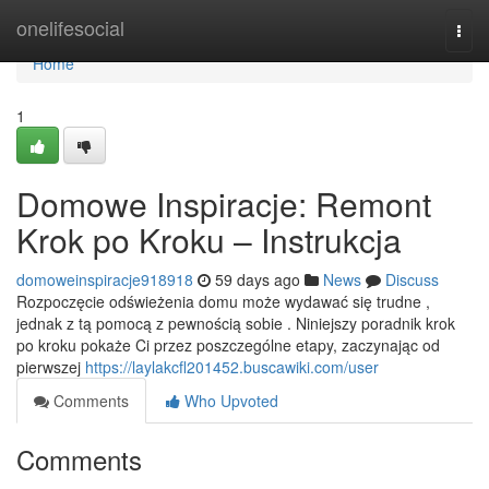
Home
onelifesocial
Togg
navi
Home
1
Domowe Inspiracje: Remont
Krok po Kroku – Instrukcja
domoweinspiracje918918
59 days ago
News
Discuss
Rozpoczęcie odświeżenia domu może wydawać się trudne ,
jednak z tą pomocą z pewnością sobie . Niniejszy poradnik krok
po kroku pokaże Ci przez poszczególne etapy, zaczynając od
pierwszej
https://laylakcfl201452.buscawiki.com/user
Comments
Who Upvoted
Comments