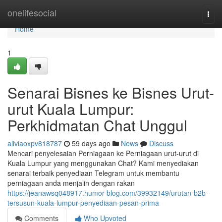
Home
onelifesocial
Togg
navi
Home
1
Senarai Bisnes ke Bisnes Urut-
urut Kuala Lumpur:
Perkhidmatan Chat Unggul
aliviaoxpv818787
59 days ago
News
Discuss
Mencari penyelesaian Perniagaan ke Perniagaan urut-urut di
Kuala Lumpur yang menggunakan Chat? Kami menyediakan
senarai terbaik penyediaan Telegram untuk membantu
perniagaan anda menjalin dengan rakan
https://jeanawsq048917.humor-blog.com/39932149/urutan-b2b-
tersusun-kuala-lumpur-penyediaan-pesan-prima
Comments
Who Upvoted