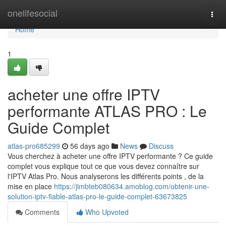
Home
onelifesocial
Togg
navi
Home
1
acheter une offre IPTV
performante ATLAS PRO : Le
Guide Complet
atlas-pro685299
56 days ago
News
Discuss
Vous cherchez à acheter une offre IPTV performante ? Ce guide
complet vous explique tout ce que vous devez connaître sur
l'IPTV Atlas Pro. Nous analyserons les différents points , de la
mise en place
https://jimbteb080634.amoblog.com/obtenir-une-
solution-iptv-fiable-atlas-pro-le-guide-complet-63673825
Comments
Who Upvoted