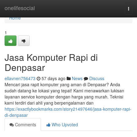
Home
onelifesocial
Togg
navi
Home
1
Jasa Komputer Rapi di
Denpasar
ellavnen756473
57 days ago
News
Discuss
Mencari jasa rapit komputer yang aman di Denpasar? Anda
sudah datang ke lokasi yang tepat! Kami menawarkan lukisan
layanan service komputer dengan harga yang murah. Teknisi
kami terdiri dari ahli yang berpengalaman dan
https://exactlybookmarks.com/story21497646/jasa-komputer-rapi-
di-denpasar
Comments
Who Upvoted