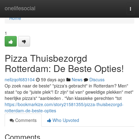
Home
onelifesocial
Togg
navi
Home
1
Pizza Thuisbezorgd
Rotterdam: De Beste Opties!
nellzqof683104
59 days ago
News
Discuss
Op zoek naar de beste" "pizza's gebracht" in Rotterdam? Men"
staat "op de "juiste plek"! Er zijn" tal van" geweldige plekken" met"
heerlijke pizza's" "aanbieden . "Van klassieke gerechten "tot
https://bookmarkize.com/story21581355/pizza-thuisbezorgd-
rotterdam-de-beste-opties
Comments
Who Upvoted
Comments