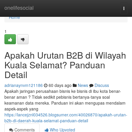
Home
onelifesocial
Togg
navi
Home
1
Apakah Urutan B2B di Wilayah
Kuala Selamat? Panduan
Detail
adrianaynvm121186
60 days ago
News
Discuss
Apakah jaringan perusahaan bisnis ke bisnis di ibu kota benar-
benar aman ? Tidak sedikit pebisnis bertanya-tanya soal
keamanan data mereka. Panduan ini akan mengupas mendalam
aspek-aspek yang
https://lancejznl034526.blogsumer.com/40026870/apakah-urutan-
b2b-di-daerah-kuala-selamat-panduan-detail
Comments
Who Upvoted