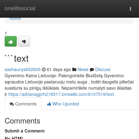
Home
onelifesocial
Togg
navi
Home
1
```text
sashaunys652605
61 days ago
News
Discuss
Gyvenimo Kaina Lietuvoje: Palengvinkite Biudžetą Gyvenimo
sąnaudos Lietuvoje pastaruoju metu auga , todėl daugelis piliečiai
susiduria su pinigų iššūkiais. Nepamirškite numatyti savo išlaidas
ir
https://adrianagprh218317.bmswiki.com/6107519/text
Comments
Who Upvoted
Comments
Submit a Comment
No HTML