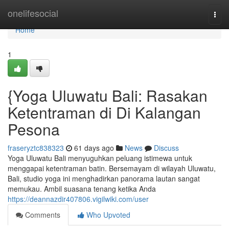
Home
onelifesocial
Togg
navi
Home
1
{Yoga Uluwatu Bali: Rasakan
Ketentraman di Di Kalangan
Pesona
fraseryztc838323
61 days ago
News
Discuss
Yoga Uluwatu Bali menyuguhkan peluang istimewa untuk
menggapai ketentraman batin. Bersemayam di wilayah Uluwatu,
Bali, studio yoga ini menghadirkan panorama lautan sangat
memukau. Ambil suasana tenang ketika Anda
https://deannazdir407806.vigilwiki.com/user
Comments
Who Upvoted