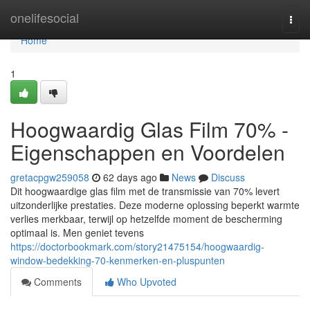
Home
onelifesocial
Togg
navi
Home
1
Hoogwaardig Glas Film 70% -
Eigenschappen en Voordelen
gretacpgw259058
62 days ago
News
Discuss
Dit hoogwaardige glas film met de transmissie van 70% levert
uitzonderlijke prestaties. Deze moderne oplossing beperkt warmte
verlies merkbaar, terwijl op hetzelfde moment de bescherming
optimaal is. Men geniet tevens
https://doctorbookmark.com/story21475154/hoogwaardig-
window-bedekking-70-kenmerken-en-pluspunten
Comments
Who Upvoted