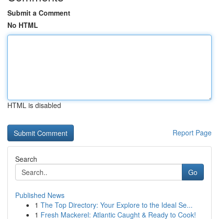
Submit a Comment
No HTML
HTML is disabled
Report Page
Search
Go
Published News
1
The Top Directory: Your Explore to the Ideal Se...
1
Fresh Mackerel: Atlantic Caught & Ready to Cook!