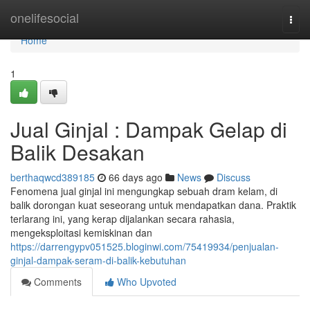
Home
onelifesocial
Togg
navi
Home
1
Jual Ginjal : Dampak Gelap di
Balik Desakan
berthaqwcd389185
66 days ago
News
Discuss
Fenomena jual ginjal ini mengungkap sebuah dram kelam, di
balik dorongan kuat seseorang untuk mendapatkan dana. Praktik
terlarang ini, yang kerap dijalankan secara rahasia,
mengeksploitasi kemiskinan dan
https://darrengypv051525.bloginwi.com/75419934/penjualan-
ginjal-dampak-seram-di-balik-kebutuhan
Comments
Who Upvoted