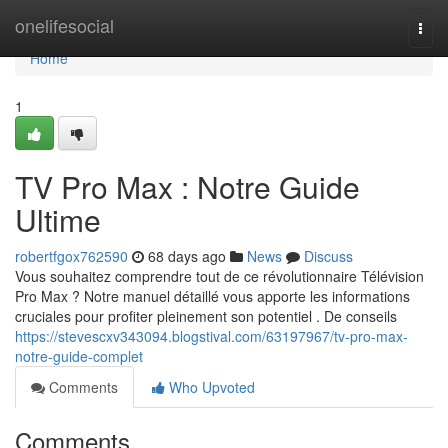
Home
onelifesocial
Togg
navi
Home
1
TV Pro Max : Notre Guide
Ultime
robertfgox762590
68 days ago
News
Discuss
Vous souhaitez comprendre tout de ce révolutionnaire Télévision
Pro Max ? Notre manuel détaillé vous apporte les informations
cruciales pour profiter pleinement son potentiel . De conseils
https://stevescxv343094.blogstival.com/63197967/tv-pro-max-
notre-guide-complet
Comments
Who Upvoted
Comments