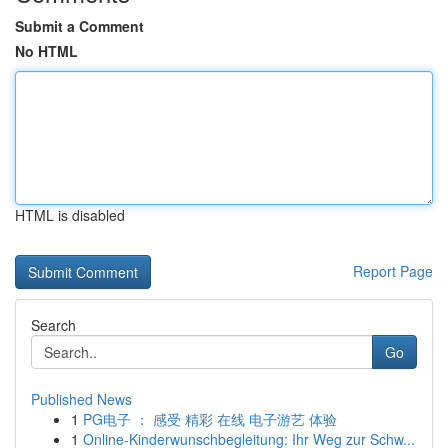
Submit a Comment
No HTML
HTML is disabled
Report Page
Search
Go
Published News
1
PG电子 ： 感受 精彩 在线 电子游艺 体验
1
Online-Kinderwunschbegleitung: Ihr Weg zur Schw...