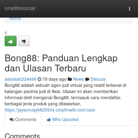
Home
onelifesocial
Togg
navi
Home
1
Bong88: Panduan Lengkap
dan Ulasan Terbaru
asiyatalc324499
79 days ago
News
Discuss
Bong88 adalah sebuah agen judi virtual yang relatif terkenal di
kalangan pecinta judi di Asia. Ulasan ini akan memberikan
informasi detil mengenai Bong88, termasuk cara mendaftar,
berbagai jenis produk yang ditawarkan,
https://jaysonuqvk825934.corpfinwiki.com/user
Comments
Who Upvoted
Comments