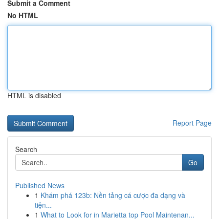
Submit a Comment
No HTML
HTML is disabled
Report Page
Search
Go
Published News
1
Khám phá 123b: Nền tảng cá cược đa dạng và
tiện...
1
What to Look for in Marietta top Pool Maintenan...