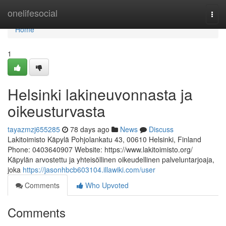
Home
onelifesocial
Togg
navi
Home
1
Helsinki lakineuvonnasta ja
oikeusturvasta
tayazmzj655285
78 days ago
News
Discuss
Lakitoimisto Käpylä Pohjolankatu 43, 00610 Helsinki, Finland
Phone: 0403640907 Website: https://www.lakitoimisto.org/
Käpylän arvostettu ja yhteisöllinen oikeudellinen palveluntarjoaja,
joka
https://jasonhbcb603104.illawiki.com/user
Comments
Who Upvoted
Comments