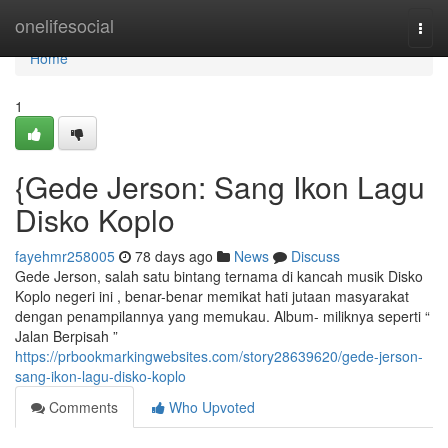
Home
onelifesocial
Togg
navi
Home
1
{Gede Jerson: Sang Ikon Lagu
Disko Koplo
fayehmr258005
78 days ago
News
Discuss
Gede Jerson, salah satu bintang ternama di kancah musik Disko
Koplo negeri ini , benar-benar memikat hati jutaan masyarakat
dengan penampilannya yang memukau. Album- miliknya seperti “
Jalan Berpisah ”
https://prbookmarkingwebsites.com/story28639620/gede-jerson-
sang-ikon-lagu-disko-koplo
Comments
Who Upvoted