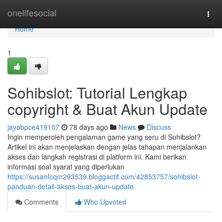
Home
onelifesocial
Togg
navi
Home
1
Sohibslot: Tutorial Lengkap
copyright & Buat Akun Update
jayabpce419107
78 days ago
News
Discuss
Ingin memperoleh pengalaman game yang seru di Sohibslot?
Artikel ini akan menjelaskan dengan jelas tahapan menjalankan
akses dan langkah registrasi di platform ini. Kami berikan
informasi soal syarat yang diperlukan
https://susanfcqm293539.bloggactif.com/42853757/sohibslot-
panduan-detail-akses-buat-akun-update
Comments
Who Upvoted