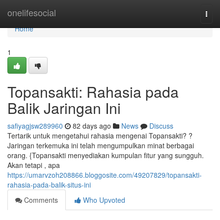
Home
onelifesocial
Togg
navi
Home
1
Topansakti: Rahasia pada
Balik Jaringan Ini
safiyagjsw289960
82 days ago
News
Discuss
Tertarik untuk mengetahui rahasia mengenai Topansakti? ?
Jaringan terkemuka ini telah mengumpulkan minat berbagai
orang. {Topansakti menyediakan kumpulan fitur yang sungguh.
Akan tetapi , apa
https://umarvzoh208866.bloggosite.com/49207829/topansakti-
rahasia-pada-balik-situs-ini
Comments
Who Upvoted