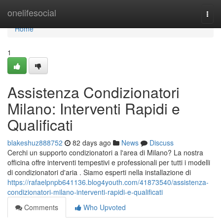
Home
onelifesocial
Togg
navi
Home
1
Assistenza Condizionatori
Milano: Interventi Rapidi e
Qualificati
blakeshuz888752
82 days ago
News
Discuss
Cerchi un supporto condizionatori a l'area di Milano? La nostra
officina offre interventi tempestivi e professionali per tutti i modelli
di condizionatori d'aria . Siamo esperti nella installazione di
https://rafaelpnpb641136.blog4youth.com/41873540/assistenza-
condizionatori-milano-interventi-rapidi-e-qualificati
Comments
Who Upvoted