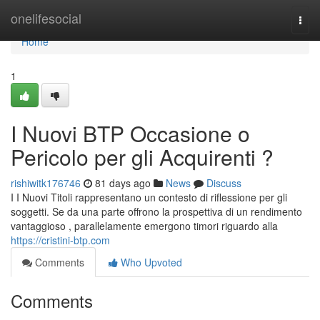
Home
onelifesocial
Togg
navi
Home
1
I Nuovi BTP Occasione o
Pericolo per gli Acquirenti ?
rishiwitk176746
81 days ago
News
Discuss
I I Nuovi Titoli rappresentano un contesto di riflessione per gli
soggetti. Se da una parte offrono la prospettiva di un rendimento
vantaggioso , parallelamente emergono timori riguardo alla
https://cristini-btp.com
Comments
Who Upvoted
Comments