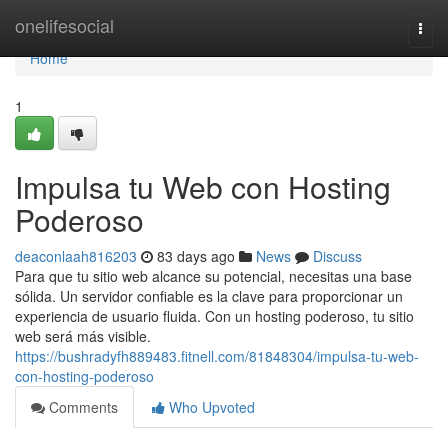
Home
onelifesocial
Togg
navi
Home
1
Impulsa tu Web con Hosting
Poderoso
deaconlaah816203
83 days ago
News
Discuss
Para que tu sitio web alcance su potencial, necesitas una base
sólida. Un servidor confiable es la clave para proporcionar un
experiencia de usuario fluida. Con un hosting poderoso, tu sitio
web será más visible.
https://bushradyfh889483.fitnell.com/81848304/impulsa-tu-web-
con-hosting-poderoso
Comments
Who Upvoted