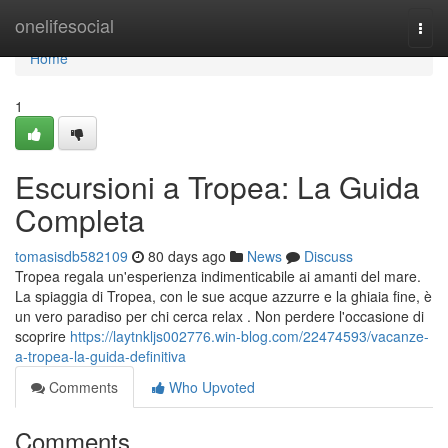
Home
onelifesocial
Togg
navi
Home
1
Escursioni a Tropea: La Guida
Completa
tomasisdb582109
80 days ago
News
Discuss
Tropea regala un'esperienza indimenticabile ai amanti del mare.
La spiaggia di Tropea, con le sue acque azzurre e la ghiaia fine, è
un vero paradiso per chi cerca relax . Non perdere l'occasione di
scoprire
https://laytnkljs002776.win-blog.com/22474593/vacanze-
a-tropea-la-guida-definitiva
Comments
Who Upvoted
Comments