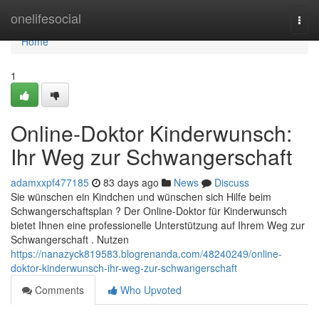
Home
onelifesocial
Togg
navi
Home
1
Online-Doktor Kinderwunsch:
Ihr Weg zur Schwangerschaft
adamxxpf477185
83 days ago
News
Discuss
Sie wünschen ein Kindchen und wünschen sich Hilfe beim
Schwangerschaftsplan ? Der Online-Doktor für Kinderwunsch
bietet Ihnen eine professionelle Unterstützung auf Ihrem Weg zur
Schwangerschaft . Nutzen
https://nanazyck819583.blogrenanda.com/48240249/online-
doktor-kinderwunsch-ihr-weg-zur-schwangerschaft
Comments
Who Upvoted