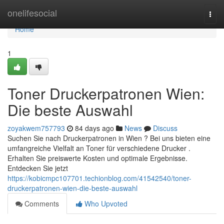
Home
onelifesocial
Togg
navi
Home
1
Toner Druckerpatronen Wien:
Die beste Auswahl
zoyakwem757793
84 days ago
News
Discuss
Suchen Sie nach Druckerpatronen in Wien ? Bei uns bieten eine
umfangreiche Vielfalt an Toner für verschiedene Drucker .
Erhalten Sie preiswerte Kosten und optimale Ergebnisse.
Entdecken Sie jetzt
https://kobicmpc107701.techionblog.com/41542540/toner-
druckerpatronen-wien-die-beste-auswahl
Comments
Who Upvoted