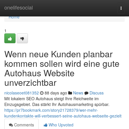
Home
onelifesocial
Togg
navi
Home
1
Wenn neue Kunden planbar
kommen sollen wird eine gute
Autohaus Website
unverzichtbar
nicolaseoet081352
88 days ago
News
Discuss
Mit lokalem SEO Autohaus steigt Ihre Reichweite im
Einzugsgebiet. Das stärkt Ihr Autohausmarketing spürbar.
https://pr7bookmark.com/story21728379/wer-mehr-
kundenkontakte-will-verbessert-seine-autohaus-webseite-gezielt
Comments
Who Upvoted