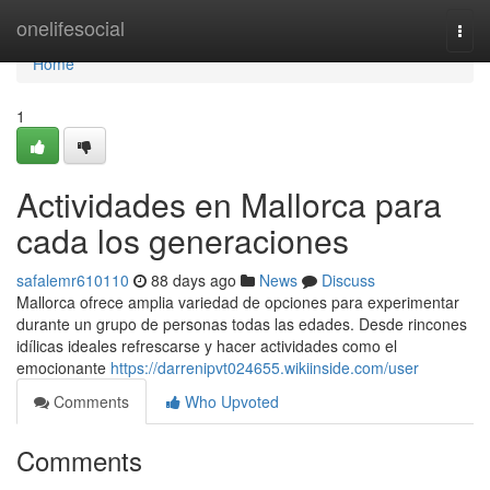
Home
onelifesocial
Togg
navi
Home
1
Actividades en Mallorca para
cada los generaciones
safalemr610110
88 days ago
News
Discuss
Mallorca ofrece amplia variedad de opciones para experimentar
durante un grupo de personas todas las edades. Desde rincones
idílicas ideales refrescarse y hacer actividades como el
emocionante
https://darrenipvt024655.wikiinside.com/user
Comments
Who Upvoted
Comments