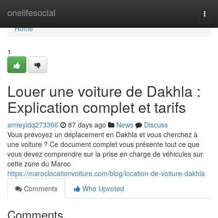
Home
onelifesocial
Togg
navi
Home
1
Louer une voiture de Dakhla :
Explication complet et tarifs
amieyidq273366
87 days ago
News
Discuss
Vous prévoyez un déplacement en Dakhla et vous cherchez à
une voiture ? Ce document complet vous présente tout ce que
vous devez comprendre sur la prise en charge de véhicules sur
cette zone du Maroc
https://maroclocationvoiture.com/blog/location-de-voiture-dakhla
Comments
Who Upvoted
Comments