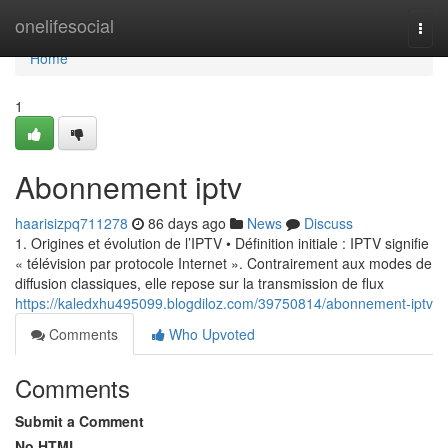
Home
onelifesocial
Togg
navi
Home
1
Abonnement iptv
haarisizpq711278
86 days ago
News
Discuss
1. Origines et évolution de l’IPTV • Définition initiale : IPTV signifie
« télévision par protocole Internet ». Contrairement aux modes de
diffusion classiques, elle repose sur la transmission de flux
https://kaledxhu495099.blogdiloz.com/39750814/abonnement-iptv
Comments
Who Upvoted
Comments
Submit a Comment
No HTML