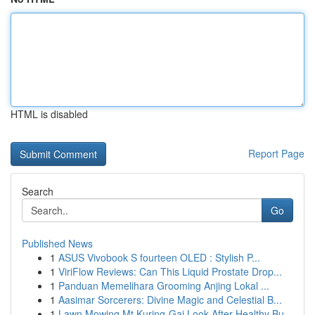
HTML is disabled
Report Page
Search
Go
Published News
1
ASUS Vivobook S fourteen OLED : Stylish P...
1
ViriFlow Reviews: Can This Liquid Prostate Drop...
1
Panduan Memelihara Grooming Anjing Lokal ...
1
Aasimar Sorcerers: Divine Magic and Celestial B...
1
Lawn Mowing Mt Kuring-Gai Look After Healthy Bu...