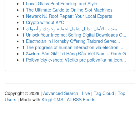
1
Local Glass Pool Fencing: and Style
1
The Ultimate Guide to Online Slot Machines
1
Newark NJ Roof Repair: Your Local Experts
1
Crypto without KYC
1
معدات الأمان : دليل شامل لحماية وجودك و أصولك
1
Unlock Your Income: Selling Digital Downloads O...
1
Electrician in Hornsby Offering Tailored Servic...
1
The progress of human interaction via electroni...
1
24club: Sàn Giải Trí Hàng Đầu Việt Nam – Đánh G...
1
Poľovnícky e-shop: Všetko pre poľovníka na jedn...
Copyright © 2026 |
Advanced Search
|
Live
|
Tag Cloud
|
Top
Users
| Made with
Kliqqi CMS
|
All RSS Feeds