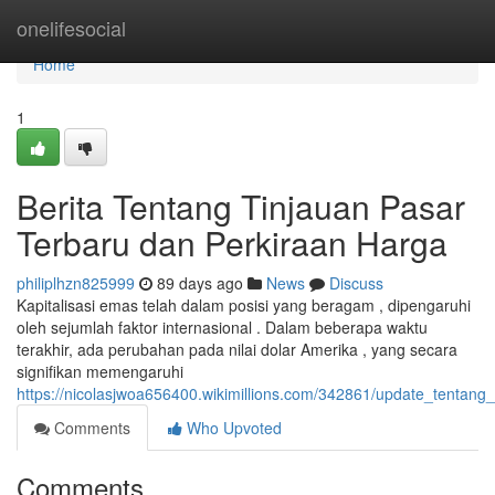
Home
onelifesocial
Home
1
Berita Tentang Tinjauan Pasar
Terbaru dan Perkiraan Harga
philiplhzn825999
89 days ago
News
Discuss
Kapitalisasi emas telah dalam posisi yang beragam , dipengaruhi
oleh sejumlah faktor internasional . Dalam beberapa waktu
terakhir, ada perubahan pada nilai dolar Amerika , yang secara
signifikan memengaruhi
https://nicolasjwoa656400.wikimillions.com/342861/update_tentang
Comments
Who Upvoted
Comments