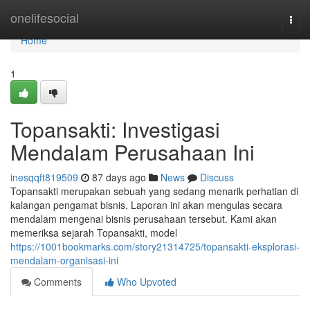
Home
onelifesocial
Togg
navi
Home
1
Topansakti: Investigasi
Mendalam Perusahaan Ini
inesqqft819509
87 days ago
News
Discuss
Topansakti merupakan sebuah yang sedang menarik perhatian di
kalangan pengamat bisnis. Laporan ini akan mengulas secara
mendalam mengenai bisnis perusahaan tersebut. Kami akan
memeriksa sejarah Topansakti, model
https://1001bookmarks.com/story21314725/topansakti-eksplorasi-
mendalam-organisasi-ini
Comments
Who Upvoted