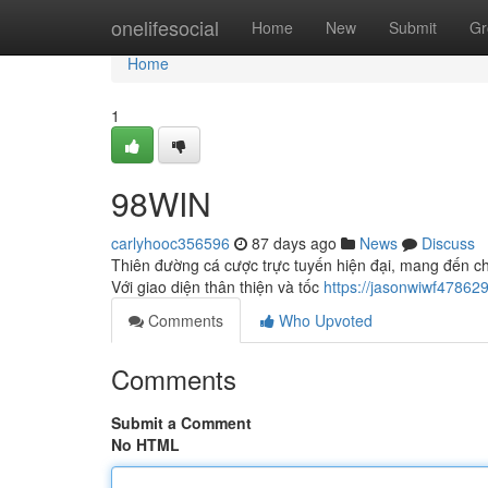
Home
onelifesocial
Home
New
Submit
Gr
Home
1
98WIN
carlyhooc356596
87 days ago
News
Discuss
Thiên đường cá cược trực tuyến hiện đại, mang đến ch
Với giao diện thân thiện và tốc
https://jasonwiwf47862
Comments
Who Upvoted
Comments
Submit a Comment
No HTML