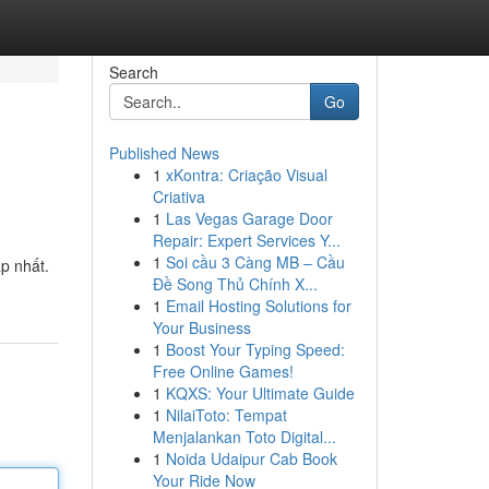
Search
Go
Published News
1
xKontra: Criação Visual
Criativa
1
Las Vegas Garage Door
Repair: Expert Services Y...
1
Soi cầu 3 Càng MB – Cầu
p nhất.
Đề Song Thủ Chính X...
1
Email Hosting Solutions for
Your Business
1
Boost Your Typing Speed:
Free Online Games!
1
KQXS: Your Ultimate Guide
1
NilaiToto: Tempat
Menjalankan Toto Digital...
1
Noida Udaipur Cab Book
Your Ride Now