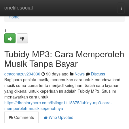
Home
onelifesocial
Togg
navi
Home
1
Tubidy MP3: Cara Memperoleh
Musik Tanpa Bayar
deaconazuv294030
90 days ago
News
Discuss
Bagi para pecinta musik, menemukan cara untuk mendownload
musik cuma-cuma tentu menjadi keinginan. Salah satu layanan
yang dikenal untuk keperluan ini adalah Tubidy MP3. Situs ini
menawarkan cara untuk
https://directoryhere.com/listings1118375/tubidy-mp3-cara-
memperoleh-musik-sepenuhnya
Comments
Who Upvoted