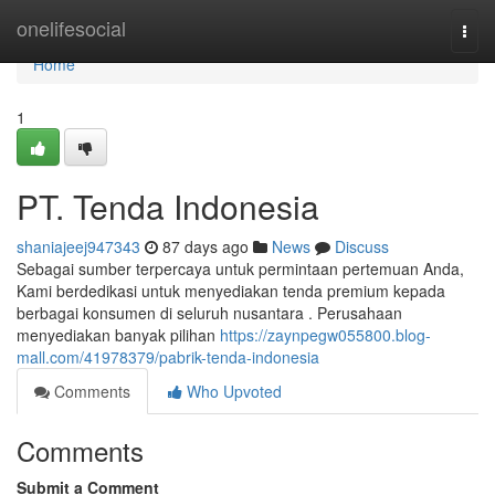
Home
onelifesocial
Togg
navi
Home
1
PT. Tenda Indonesia
shaniajeej947343
87 days ago
News
Discuss
Sebagai sumber terpercaya untuk permintaan pertemuan Anda,
Kami berdedikasi untuk menyediakan tenda premium kepada
berbagai konsumen di seluruh nusantara . Perusahaan
menyediakan banyak pilihan
https://zaynpegw055800.blog-
mall.com/41978379/pabrik-tenda-indonesia
Comments
Who Upvoted
Comments
Submit a Comment