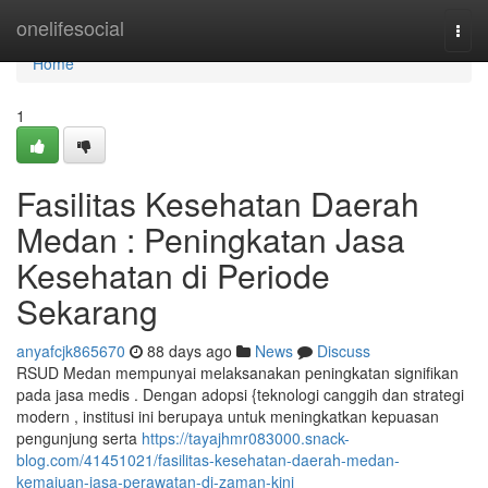
Home
onelifesocial
Togg
navi
Home
1
Fasilitas Kesehatan Daerah
Medan : Peningkatan Jasa
Kesehatan di Periode
Sekarang
anyafcjk865670
88 days ago
News
Discuss
RSUD Medan mempunyai melaksanakan peningkatan signifikan
pada jasa medis . Dengan adopsi {teknologi canggih dan strategi
modern , institusi ini berupaya untuk meningkatkan kepuasan
pengunjung serta
https://tayajhmr083000.snack-
blog.com/41451021/fasilitas-kesehatan-daerah-medan-
kemajuan-jasa-perawatan-di-zaman-kini