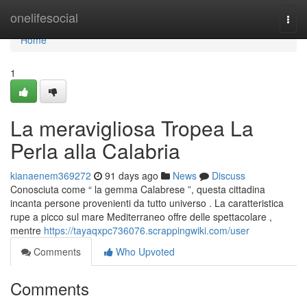
Home
onelifesocial
Togg
navi
Home
1
La meravigliosa Tropea La
Perla alla Calabria
kianaenem369272
91 days ago
News
Discuss
Conosciuta come “ la gemma Calabrese ”, questa cittadina
incanta persone provenienti da tutto universo . La caratteristica
rupe a picco sul mare Mediterraneo offre delle spettacolare ,
mentre
https://tayaqxpc736076.scrappingwiki.com/user
Comments
Who Upvoted
Comments