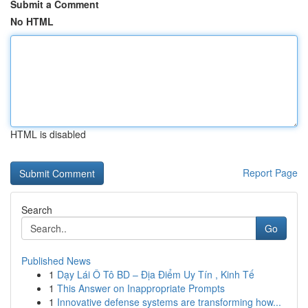
Submit a Comment
No HTML
HTML is disabled
Report Page
Search
Go
Published News
1
Dạy Lái Ô Tô BD – Địa Điểm Uy Tín , Kinh Tế
1
This Answer on Inappropriate Prompts
1
Innovative defense systems are transforming how...