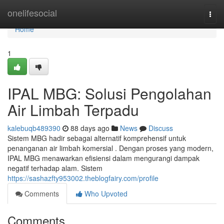
Home
onelifesocial
Togg
navi
Home
1
IPAL MBG: Solusi Pengolahan
Air Limbah Terpadu
kalebuqb489390
88 days ago
News
Discuss
Sistem MBG hadir sebagai alternatif komprehensif untuk
penanganan air limbah komersial . Dengan proses yang modern,
IPAL MBG menawarkan efisiensi dalam mengurangi dampak
negatif terhadap alam. Sistem
https://sashazfty953002.theblogfairy.com/profile
Comments
Who Upvoted
Comments